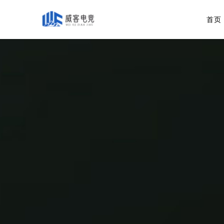
威客电竞
首页