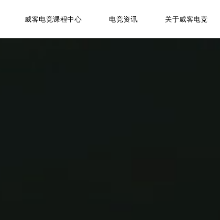
威客电竞课程中心
电竞资讯
关于威客电竞