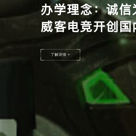
电竞不只是游戏
倡导绿色电竞 
了解详情 >